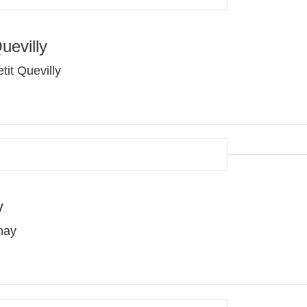
uevilly
it Quevilly
y
nay