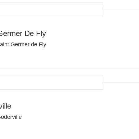
Germer De Fly
aint Germer de Fly
ille
oderville