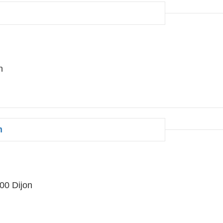
n
m
00 Dijon