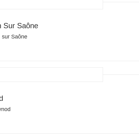
n Sur Saône
n sur Saône
d
ynod