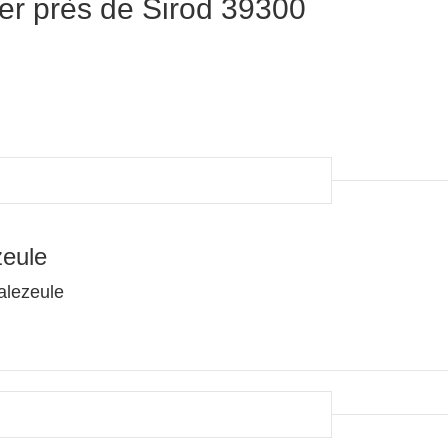
er près de Sirod 39300
zeule
alezeule