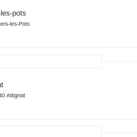
-les-pots
lers-les-Pots
t
0 Attignat