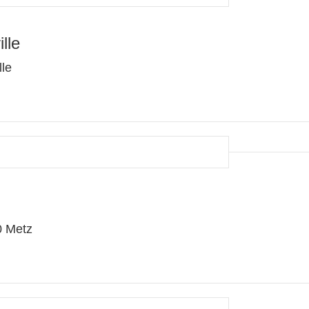
lle
lle
0 Metz