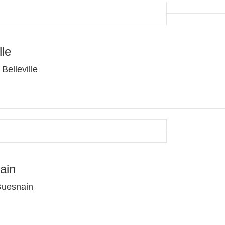
lle
Belleville
ain
Guesnain