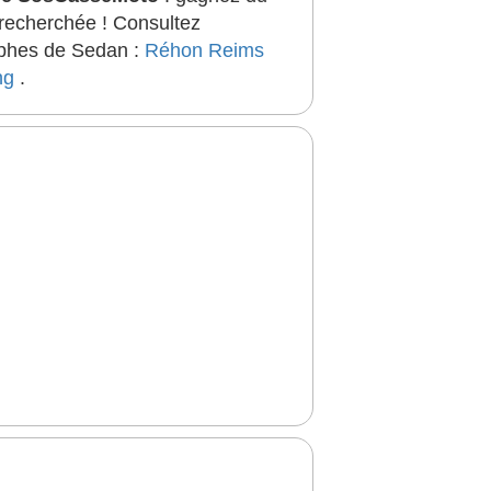
 recherchée ! Consultez
rophes de Sedan :
Réhon
Reims
ng
.