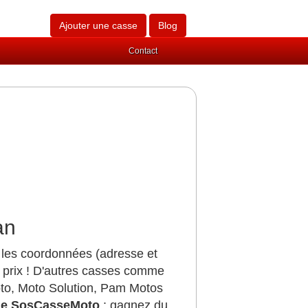
Ajouter une casse
Blog
Contact
an
 les coordonnées (adresse et
 prix ! D'autres casses comme
to, Moto Solution, Pam Motos
de SosCasseMoto
: gagnez du