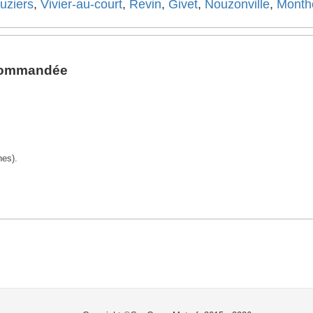
uziers
,
Vivier-au-court
,
Revin
,
Givet
,
Nouzonville
,
Month
ecommandée
nes).