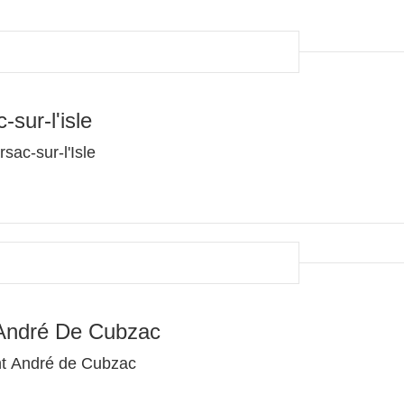
sur-l'isle
sac-sur-l'Isle
 André De Cubzac
nt André de Cubzac