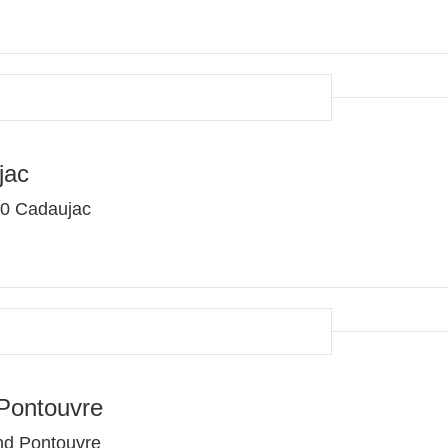
jac
40 Cadaujac
Pontouvre
nd Pontouvre