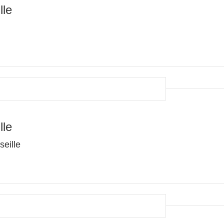
lle
lle
seille