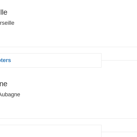
lle
seille
ters
ne
 Aubagne