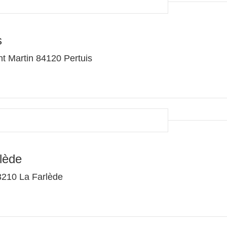
s
nt Martin 84120 Pertuis
lède
3210 La Farlède