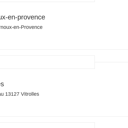
ux-en-provence
arnoux-en-Provence
es
au 13127 Vitrolles