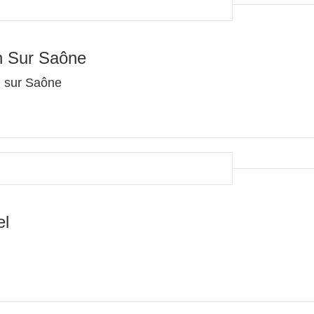
n Sur Saône
n sur Saône
el