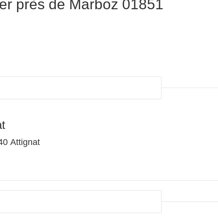
er près de Marboz 01851
t
0 Attignat