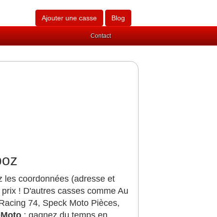
Ajouter une casse
Blog
Contact
boz
z les coordonnées (adresse et
 prix ! D'autres casses comme Au
 Racing 74, Speck Moto Pièces,
eMoto
: gagnez du temps en