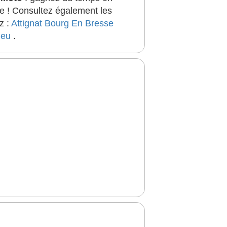
ée ! Consultez également les
z :
Attignat
Bourg En Bresse
ieu
.