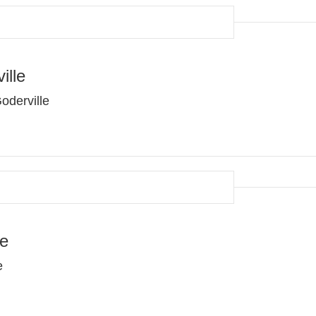
ille
oderville
ée
e