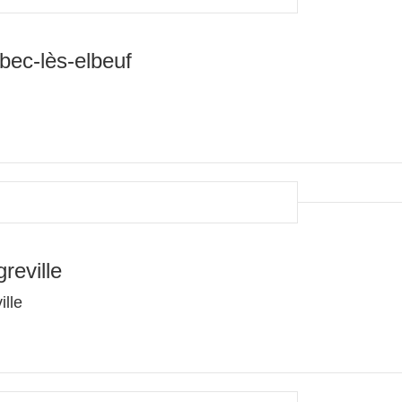
ec-lès-elbeuf
reville
ille