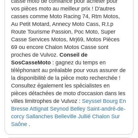
casse moto de confiance pour acheter pour
vos pièces moto au meilleur prix ! D'autres
casses comme Moto Racing 74, Rtm Motos,
Au Petit Motard, Annecy Moto Cass, R.t.p
Route Tourisme Passion, Poc Moto, Super
Casse Services Motos, Mrj69, Motos Pièces
69 ou encore Chalon Motos Casse sont
proches de Vulvoz.
Conseil de
SosCasseMoto
: gagnez du temps en
téléphonant au préalable pour vous assurer de
la disponibilité de la pièce moto recherchée !
Consultez également les spécialistes en
pièces détachées de moto d'occasion dans les
villes limitrophes de Vulvoz :
Seyssel
Bourg En
Bresse
Attignat
Seynod
Belley
Saint-andré-de-
corcy
Sallanches
Belleville
Jullié
Chalon Sur
Saône
.