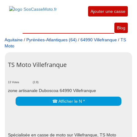
Ajouter une casse
Blog
Aquitaine
/
Pyrénées-Atlantiques (64)
/
64990 Villefranque
/
TS
Moto
TS Moto Villefranque
13 Votes
(2.8)
zone artisanale Duboscoa 64990 Villefranque
☎ Afficher le N *
Spécialisée en casse de moto sur Villefranque, TS Moto