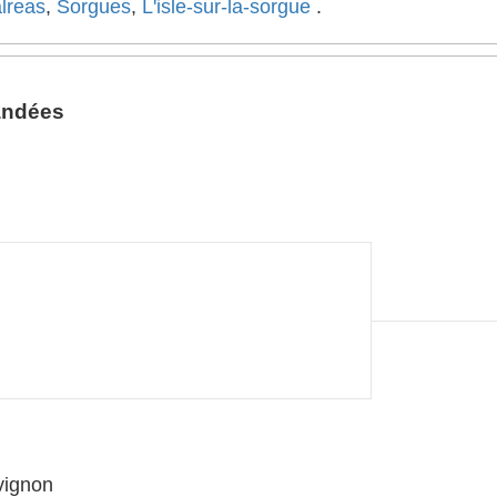
lreas
,
Sorgues
,
L'isle-sur-la-sorgue
.
andées
vignon