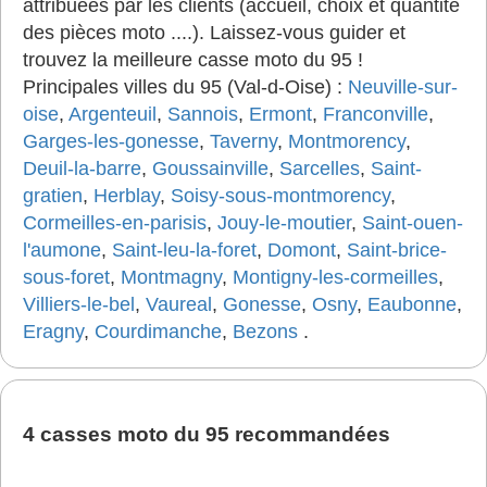
attribuées par les clients (accueil, choix et quantité
des pièces moto ....). Laissez-vous guider et
trouvez la meilleure casse moto du 95 !
Principales villes du 95 (Val-d-Oise) :
Neuville-sur-
oise
,
Argenteuil
,
Sannois
,
Ermont
,
Franconville
,
Garges-les-gonesse
,
Taverny
,
Montmorency
,
Deuil-la-barre
,
Goussainville
,
Sarcelles
,
Saint-
gratien
,
Herblay
,
Soisy-sous-montmorency
,
Cormeilles-en-parisis
,
Jouy-le-moutier
,
Saint-ouen-
l'aumone
,
Saint-leu-la-foret
,
Domont
,
Saint-brice-
sous-foret
,
Montmagny
,
Montigny-les-cormeilles
,
Villiers-le-bel
,
Vaureal
,
Gonesse
,
Osny
,
Eaubonne
,
Eragny
,
Courdimanche
,
Bezons
.
4 casses moto du 95 recommandées