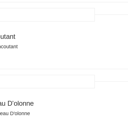
utant
ncoutant
au D'olonne
teau D'olonne