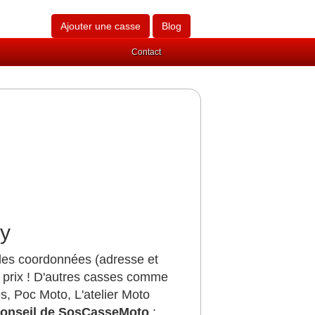
Ajouter une casse
Blog
Contact
ay
 les coordonnées (adresse et
 prix ! D'autres casses comme
, Poc Moto, L'atelier Moto
onseil de SosCasseMoto
: