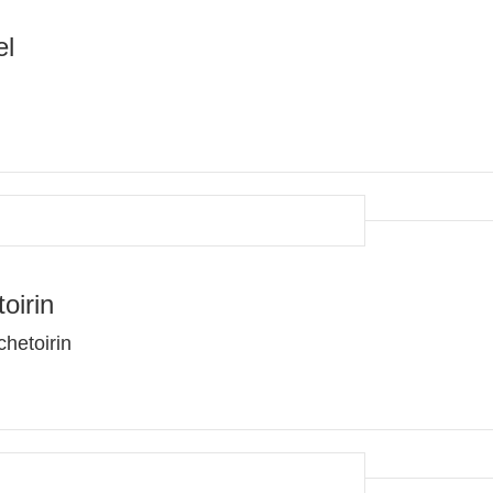
el
oirin
hetoirin