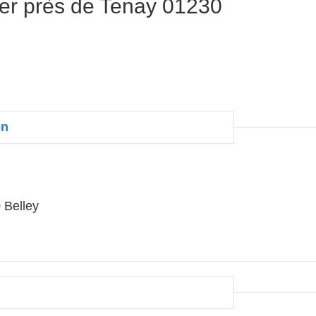
er près de Tenay 01230
on
 Belley