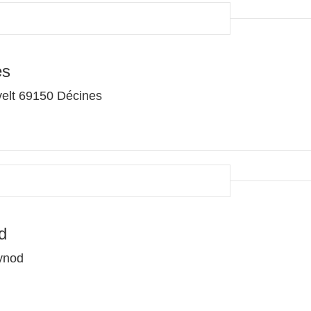
es
elt 69150 Décines
d
ynod