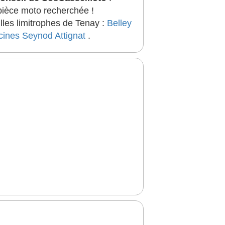
 pièce moto recherchée !
lles limitrophes de Tenay :
Belley
cines
Seynod
Attignat
.