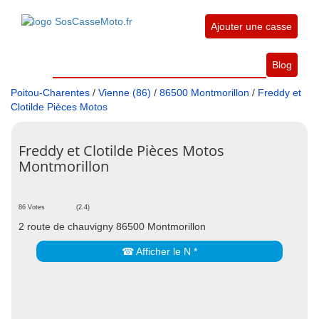
Ajouter une casse
Blog
Poitou-Charentes
/
Vienne (86)
/
86500 Montmorillon
/
Freddy et
Clotilde Pièces Motos
Freddy et Clotilde Pièces Motos
Montmorillon
86 Votes
(2.4)
2 route de chauvigny 86500 Montmorillon
☎ Afficher le N *