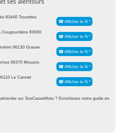
et ses alentours
és 83440 Tourettes
☎ Afficher le N *
a Cougourdière 83690
☎ Afficher le N *
Brahim 06130 Grasse
☎ Afficher le N *
gomas 06370 Mouans
☎ Afficher le N *
06110 Le Cannet
☎ Afficher le N *
épértoriée sur SosCasseMoto ? Enrichissez notre guide en