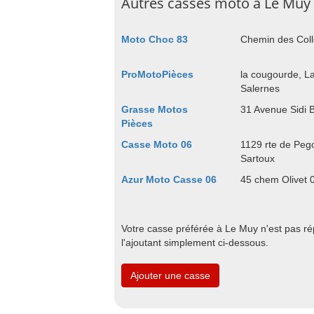
Autres casses moto à Le Muy 
Moto Choc 83
Chemin des Coll
ProMotoPièces
la cougourde, L
Salernes
Grasse Motos
31 Avenue Sidi 
Pièces
Casse Moto 06
1129 rte de Pe
Sartoux
Azur Moto Casse 06
45 chem Olivet 
Votre casse préférée à Le Muy n'est pas r
l'ajoutant simplement ci-dessous.
Ajouter une casse