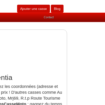
Ajouter une casse
Blog
Contact
ntia
vez les coordonnées (adresse et
 prix ! D'autres casses comme Au
to, Mrj69, R.t.p Route Tourisme
SosCasseMoto
: gagnez du temps