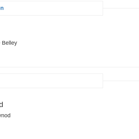
on
 Belley
d
ynod