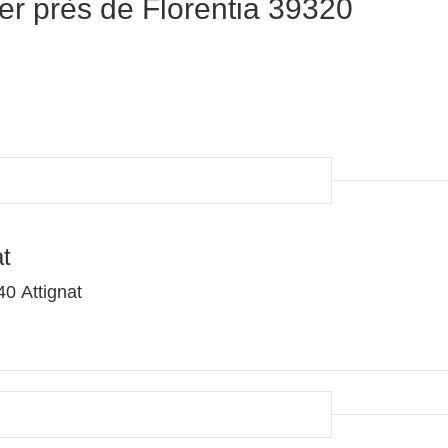
er près de Florentia 39320
t
0 Attignat