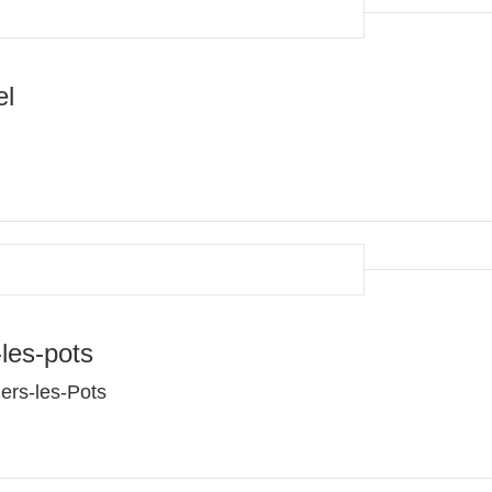
el
-les-pots
lers-les-Pots