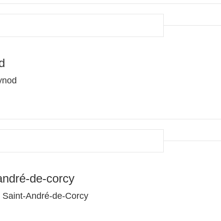
d
ynod
andré-de-corcy
0 Saint-André-de-Corcy