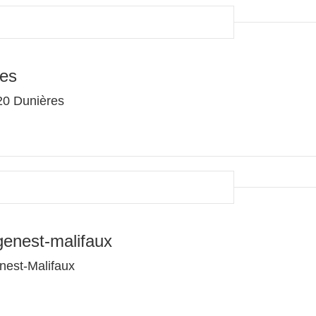
res
20 Dunières
genest-malifaux
nest-Malifaux