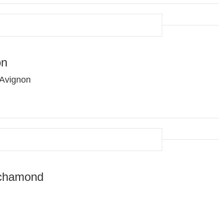
on
 Avignon
-chamond