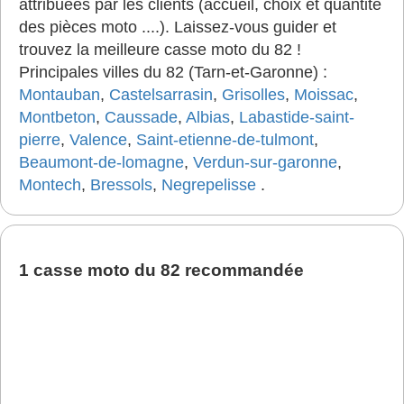
attribuées par les clients (accueil, choix et quantité
des pièces moto ....). Laissez-vous guider et
trouvez la meilleure casse moto du 82 !
Principales villes du 82 (Tarn-et-Garonne) :
Montauban
,
Castelsarrasin
,
Grisolles
,
Moissac
,
Montbeton
,
Caussade
,
Albias
,
Labastide-saint-
pierre
,
Valence
,
Saint-etienne-de-tulmont
,
Beaumont-de-lomagne
,
Verdun-sur-garonne
,
Montech
,
Bressols
,
Negrepelisse
.
1 casse moto du 82 recommandée