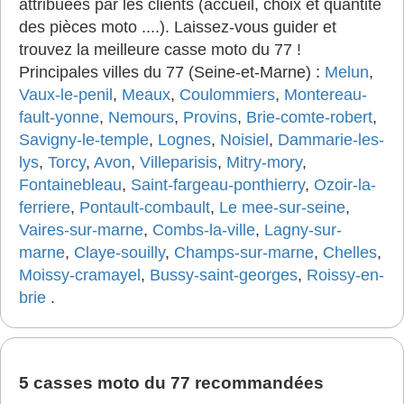
attribuées par les clients (accueil, choix et quantité
des pièces moto ....). Laissez-vous guider et
trouvez la meilleure casse moto du 77 !
Principales villes du 77 (Seine-et-Marne) :
Melun
,
Vaux-le-penil
,
Meaux
,
Coulommiers
,
Montereau-
fault-yonne
,
Nemours
,
Provins
,
Brie-comte-robert
,
Savigny-le-temple
,
Lognes
,
Noisiel
,
Dammarie-les-
lys
,
Torcy
,
Avon
,
Villeparisis
,
Mitry-mory
,
Fontainebleau
,
Saint-fargeau-ponthierry
,
Ozoir-la-
ferriere
,
Pontault-combault
,
Le mee-sur-seine
,
Vaires-sur-marne
,
Combs-la-ville
,
Lagny-sur-
marne
,
Claye-souilly
,
Champs-sur-marne
,
Chelles
,
Moissy-cramayel
,
Bussy-saint-georges
,
Roissy-en-
brie
.
5 casses moto du 77 recommandées