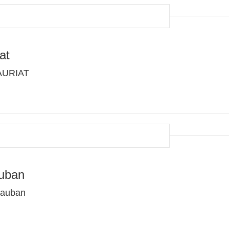
at
AURIAT
uban
tauban