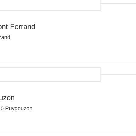
nt Ferrand
rrand
uzon
90 Puygouzon