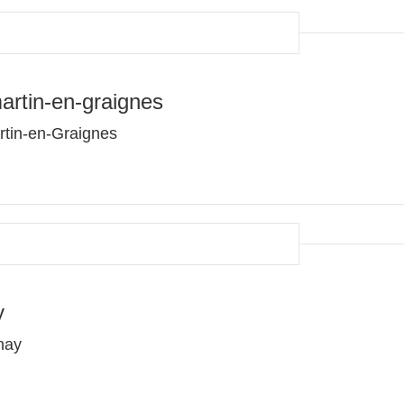
rtin-en-graignes
tin-en-Graignes
y
nay