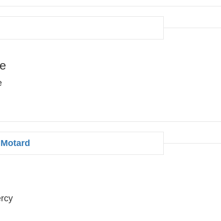
ée
e
 Motard
ercy