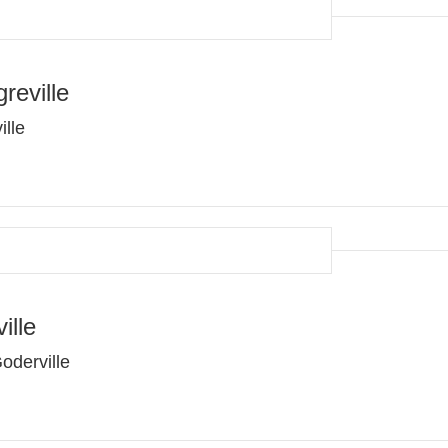
reville
ille
ille
oderville