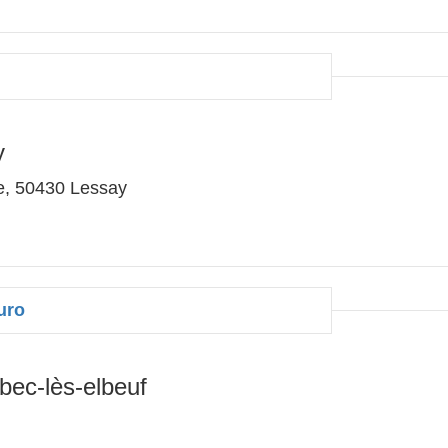
y
e, 50430 Lessay
uro
ec-lès-elbeuf