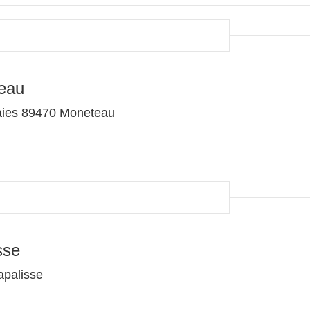
eau
aies 89470 Moneteau
sse
apalisse