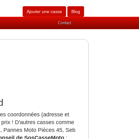
Ajouter une casse
Blog
Contact
d
 les coordonnées (adresse et
 prix ! D'autres casses comme
, Pannes Moto Pièces 45, Seb
onseil de SosCasseMoto
: