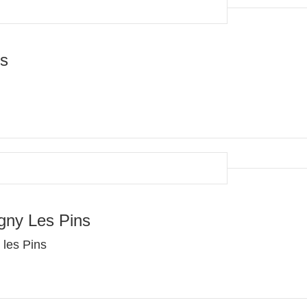
es
gny Les Pins
les Pins