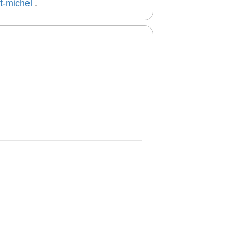
t-michel
.