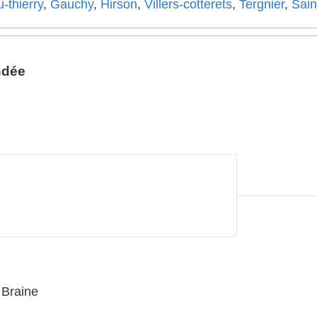
-thierry
,
Gauchy
,
Hirson
,
Villers-cotterets
,
Tergnier
,
Sain
ndée
 Braine